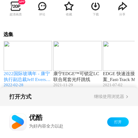
超清画质
评论
收藏
下载
分享
选集
8
23:04
00:48
X
2022国际玻璃年 - 康宁
康宁EDGE™可锁定LC
EDGE 快速连接
镜
执行副总裁Jeff Everson
联合尾套光纤跳线
案_Fast-Track 
2022-02-28
2021-11-29
2021-07-02
发表开幕式致辞
器 LAN-0406V-Z
打开方式
继续使用浏览器
Copyright©
2026
优酷 youku.com
版权所有
京ICP备06050721号-1
优酷
打开
为好内容全力以赴