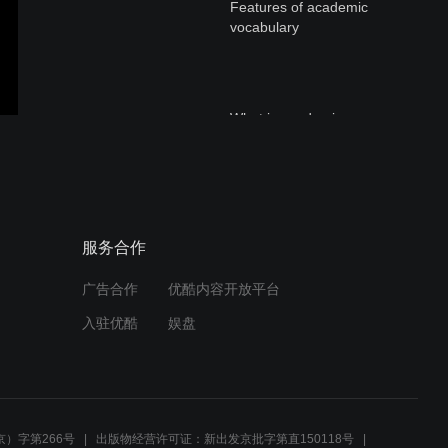
Features of academic
vocabulary
What is academic
vocabulary？
Enrich Your Vocabulary for
服务合作
IELTS & TOEFL #3: Crime
广告合作
优酷内容开放平台
入驻优酷
娱盘
Enrich Your Vocabulary for
IELTS & TOEFL #2:
Environment
）字第266号
出版物经营许可证：新出发京批字第直150118号