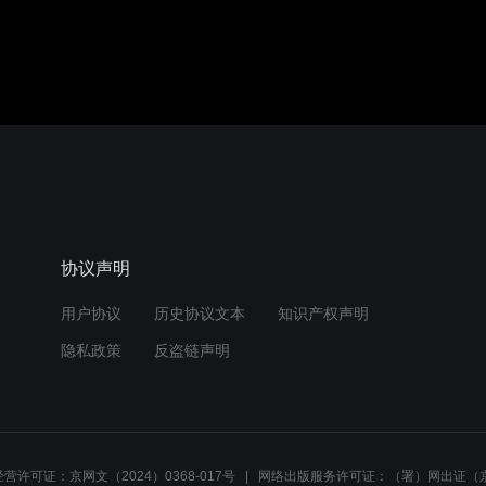
协议声明
用户协议
历史协议文本
知识产权声明
隐私政策
反盗链声明
营许可证：京网文（2024）0368-017号
网络出版服务许可证：（署）网出证（京