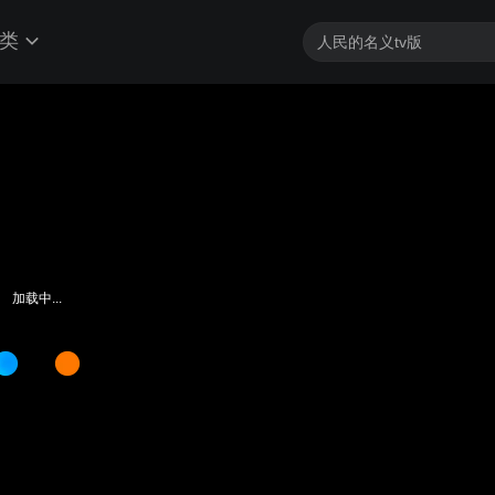
类
加载中...