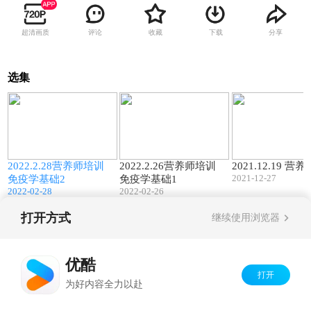
超清画质
评论
收藏
下载
分享
选集
1
127:48
130:16
补
2022.2.28营养师培训
2022.2.26营养师培训
2021.12.19 营
2021-12-27
免疫学基础2
免疫学基础1
2022-02-28
2022-02-26
打开方式
继续使用浏览器
Copyright©
2026
优酷 youku.com
版权所有
京ICP备06050721号-1
优酷
打开
为好内容全力以赴