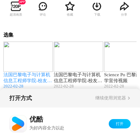
超清画质
评论
收藏
下载
分享
选集
5
04:31
03:33
法国巴黎电子与计算机
法国巴黎电子与计算机
Science Po 巴
信息工程师学院-校友访
信息工程师学院-校友分
学宣传视频
2022-02-28
2022-02-28
2022-02-28
谈2
享１
打开方式
继续使用浏览器
Copyright©
2026
优酷 youku.com
版权所有
京ICP备06050721号-1
优酷
打开
为好内容全力以赴