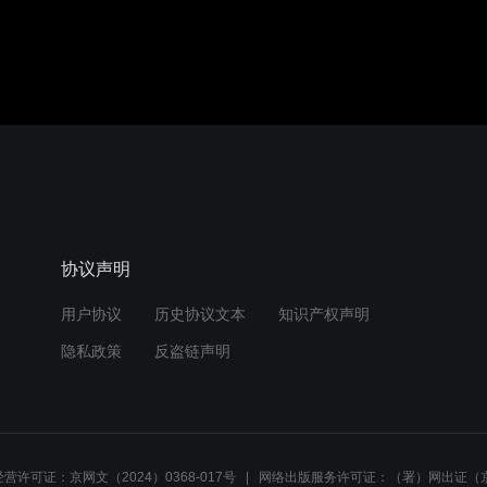
协议声明
用户协议
历史协议文本
知识产权声明
隐私政策
反盗链声明
营许可证：京网文（2024）0368-017号
网络出版服务许可证：（署）网出证（京