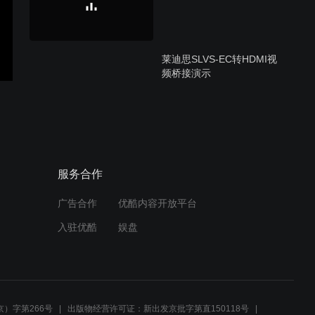
莱迪思SLVS-EC转HDMI视
频桥接演示
CertusPro-NX 5.4GeDP传
输演示
服务合作
广告合作
优酷内容开放平台
MIPI介绍、调试和demo展
入驻优酷
娱盘
示
单线传输解决方案
）字第266号
出版物经营许可证：新出发京批字第直150118号