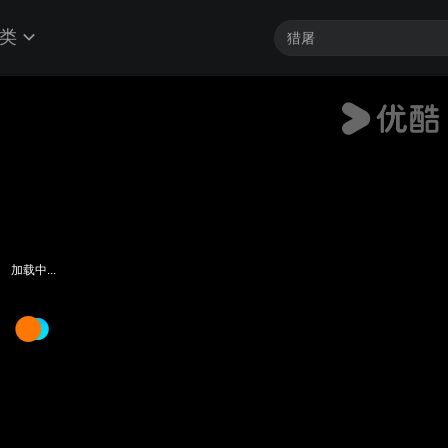
类
加载中...