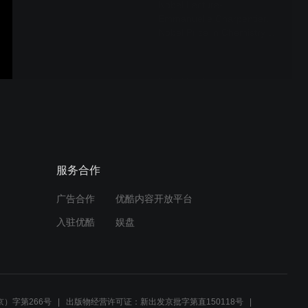
Nobel Lecture-
Emmanuelle Charpentier,
Nobel Prize in Chemistry
2020-HD.mkv
Nobel Lecture-
Emmanuelle Charpentier,
Nobel Prize in Chemistry
2020
CRISPR- Gene editing
服务合作
and beyond
广告合作
优酷内容开放平台
入驻优酷
娱盘
）字第266号
出版物经营许可证：新出发京批字第直150118号