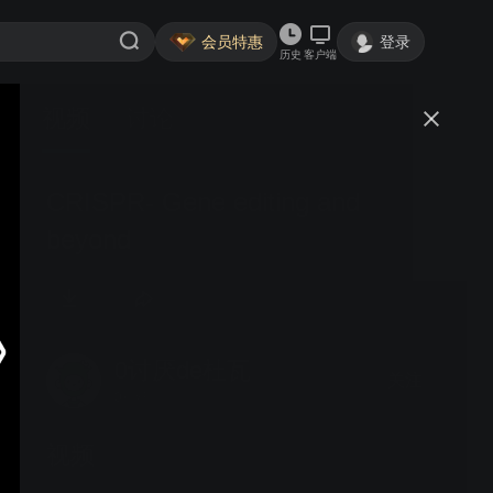
会员特惠
登录
历史
客户端
视频
讨论
CRISPR- Gene editing and
beyond
0讨厌de杜瓦
关注
0粉丝
视频