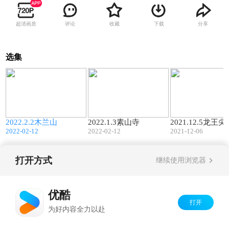
超清画质
评论
收藏
下载
分享
选集
5
01:26
03:16
2022.2.2木兰山
2022.1.3素山寺
2021.12.5龙王尖
2022-02-12
2022-02-12
2021-12-06
打开方式
继续使用浏览器
Copyright©
2026
优酷 youku.com
版权所有
京ICP备06050721号-1
优酷
打开
为好内容全力以赴