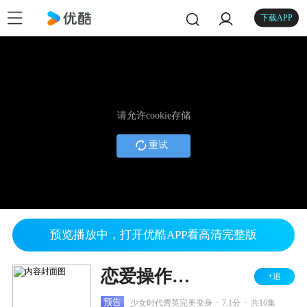
下载APP
请允许cookie存储
重试
预览播放中，打开优酷APP看高清完整版
恋爱操作团：Cyrano
+追
.
.
预告
少女时代秀英完美变身
7.1分
共16集