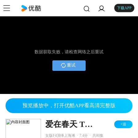
下载APP
数据获取失败，请检查网络之后重试
重试
预览播放中，打开优酷APP看高清完整版
爱在春天 TV版
+追
.
.
女版F4演绎上海滩
7.4分
共80集