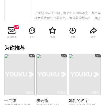
上世纪30年代中期，整个中国动荡不安，几个年
轻女孩依然怀抱着勇气，追寻着理想与爱情。她
展开
们是：姚小蝶、洪莲西、金露露和蓝凤萍。上海
丽花皇宫举办歌后比赛，女孩们都希望通过比赛
改变命运，于是，在竞争激烈的比赛中，小蝶、
超清画质
收藏
下载
分享
2715
凤萍、莲西和露露结识，从此推开了充满欢笑与
泪水的丽花皇宫大门。经过几番挫折，好姐妹都
为你推荐
成为丽花皇宫的签约歌手，但让单纯的她们没想
到的，等待她们的不是好好唱歌那么简单。在丽
APP
APP
APP
花皇宫充满着阴谋与陷阱，还有不期而遇的爱
情。 首先是姚小蝶和沈家豪。他们从最单纯
的欢喜冤家开始。男人婆一样的莲西被正在躲避
日本兵追踪的逸天夺取了初吻。凤萍与唐纳德一
个深情动人，一个弱肉不堪，可谓天生一对。金
露露对爱情万念俱灰时，陆达生回来了，他带回
了对露露的爱。随着上海沦陷为孤岛，再到之后
的日本投降。丽花皇宫重新开业，多年前与丽花
32集全
35集全
32集全
皇宫有关的人逐一回归。更大的惊喜是当姚小蝶
十二谭
步云衢
她们的名字
重新开唱，家豪出现了……