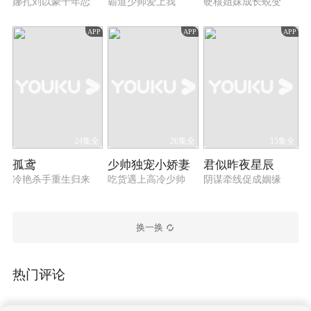
娜扎刘以豪千年恋
霸道少帅爱上我
硬核姐妹成长蜕变
APP
APP
APP
24集全
26集全
15集全
孤鸢
少帅独宠小娇妻
君似昨夜星辰
冷艳杀手重生归来
吃货遇上高冷少帅
阴谋牵线促成姻缘
换一换
热门评论