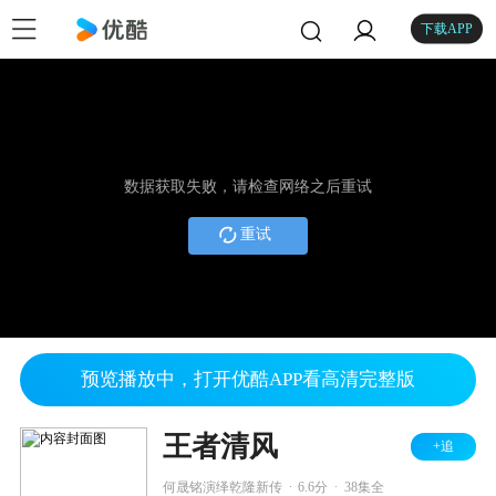
下载APP
数据获取失败，请检查网络之后重试
重试
预览播放中，打开优酷APP看高清完整版
王者清风
+追
.
.
何晟铭演绎乾隆新传
6.6分
38集全