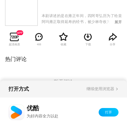
本剧讲述的是在雍正年间，四阿哥弘历为了给皇
阿玛雍正取得延寿的经书，被少林寺收为了俗家
展开
弟子，因此认识了出身神秘的叶苍云和侠女宋田
田、李聪儿结为挚友。又因为雍正临终前的一句
嘱托，踏上了往来于江湖，几经生死的寻找经书
超清画质
收藏
下载
分享
408
之路。
热门评论
暂无评论
打开方式
继续使用浏览器
Copyright©
2026
优酷 youku.com
版权所有
优酷
京ICP备06050721号-1
打开
为好内容全力以赴