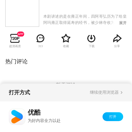
本剧讲述的是在雍正年间，四阿哥弘历为了给皇
阿玛雍正取得延寿的经书，被少林寺收为了俗家
展开
弟子，因此认识了出身神秘的叶苍云和侠女宋田
田、李聪儿结为挚友。又因为雍正临终前的一句
嘱托，踏上了往来于江湖，几经生死的寻找经书
超清画质
收藏
下载
分享
313
之路。
热门评论
暂无评论
打开方式
继续使用浏览器
Copyright©
2026
优酷 youku.com
版权所有
优酷
京ICP备06050721号-1
打开
为好内容全力以赴