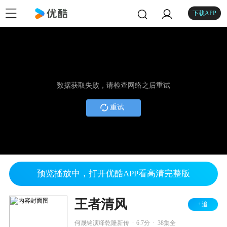
下载APP
数据获取失败，请检查网络之后重试
重试
预览播放中，打开优酷APP看高清完整版
王者清风
+追
.
.
何晟铭演绎乾隆新传
6.7分
38集全