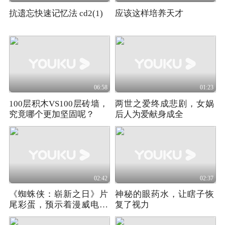
抗遗忘快速记忆法 cd2(1)
应该这样培养天才
06:58
01:23
100层积木VS100层砖墙，
两世之爱终成悲剧，女娲
究竟哪个更加坚固呢？
后人为爱献身成全
02:42
02:37
《蜘蛛侠：崭新之日》片
神秘的眼药水，让瞎子恢
尾彩蛋，预示着漫威电影
复了视力
宇宙的未来走向！