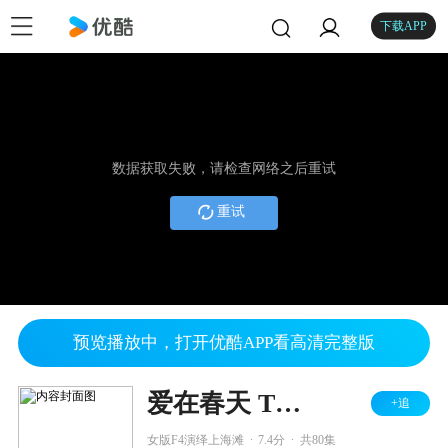
下载APP
数据获取失败，请检查网络之后重试
重试
预览播放中，打开优酷APP看高清完整版
爱在春天 TV版
+追
.
.
女版F4演绎上海滩
7.4分
共80集