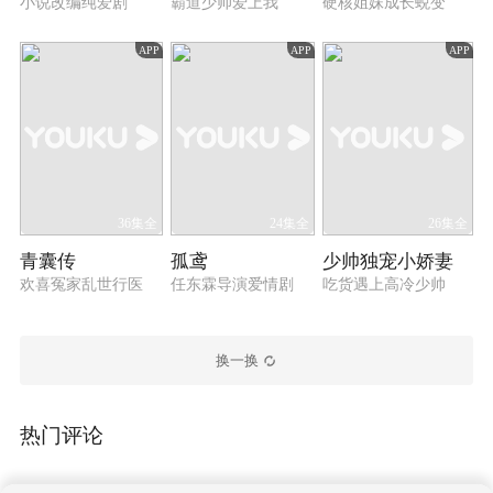
小说改编纯爱剧
霸道少帅爱上我
硬核姐妹成长蜕变
APP
APP
APP
36集全
24集全
26集全
青囊传
孤鸢
少帅独宠小娇妻
欢喜冤家乱世行医
任东霖导演爱情剧
吃货遇上高冷少帅
换一换
热门评论