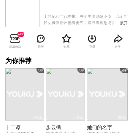
上世纪30年代中期，整个中国动荡不安，几个年
轻女孩依然怀抱着勇气，追寻着理想与爱情。她
展开
们是：姚小蝶、洪莲西、金露露和蓝凤萍。上海
丽花皇宫举办歌后比赛，女孩们都希望通过比赛
改变命运，于是，在竞争激烈的比赛中，小蝶、
超清画质
收藏
下载
分享
1596
凤萍、莲西和露露结识，从此推开了充满欢笑与
泪水的丽花皇宫大门。经过几番挫折，好姐妹都
为你推荐
成为丽花皇宫的签约歌手，但让单纯的她们没想
到的，等待她们的不是好好唱歌那么简单。在丽
APP
APP
APP
花皇宫充满着阴谋与陷阱，还有不期而遇的爱
情。 首先是姚小蝶和沈家豪。他们从最单纯
的欢喜冤家开始。男人婆一样的莲西被正在躲避
日本兵追踪的逸天夺取了初吻。凤萍与唐纳德一
个深情动人，一个弱肉不堪，可谓天生一对。金
露露对爱情万念俱灰时，陆达生回来了，他带回
了对露露的爱。随着上海沦陷为孤岛，再到之后
的日本投降。丽花皇宫重新开业，多年前与丽花
32集全
35集全
32集全
皇宫有关的人逐一回归。更大的惊喜是当姚小蝶
十二谭
步云衢
她们的名字
重新开唱，家豪出现了……