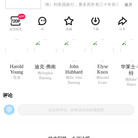
饰）到美国旅行，要杀死所有三十年前亵渎埃及
展开
公主Ananka坟墓的人
超清画质
收藏
下载
分享
46
Harold
John
Elyse
迪克·弗南
华莱士·
Young
Hubbard
Knox
特
饰Stephen
导演
饰Dr. John
饰Isobel
Banning
饰Babe'
Banning
Evans
Hanso