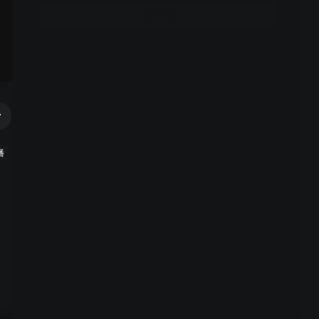
立即升级
选集
24集全
第二季
第三季
第四季
第五季
第六季
VIP
VIP
VIP
VIP
1
2
3
4
5
6
播
VIP
VIP
VIP
VIP
VIP
VIP
7
9
10
11
12
VIP
VIP
VIP
VIP
VIP
VIP
13
14
15
16
17
18
查看全部
周边视频