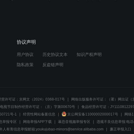
协议声明
用户协议
历史协议文本
知识产权声明
隐私政策
反盗链声明
营许可证：京网文（2024）0368-017号
网络出版服务许可证：（署）网出证（京
电视节目制作经营许可证：（京）字第00670号
食品经营许可证：JY1110812297
50721号-1
经营性网站备案信息
京公网安备11000002000017号
网络1
息举报专区
网络举报APP下载
暴恐音视频举报专区
违规不良信息举报:电话40081
人有害信息举报邮箱:youkujubao-minors@service.alibaba.com
廉正举报入口