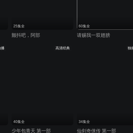
25集全
60集全
颤抖吧，阿部
请赐我一双翅膀
独播
高清经典
独
40集全
34集全
少年包青天 第一部
仙剑奇侠传 第一部