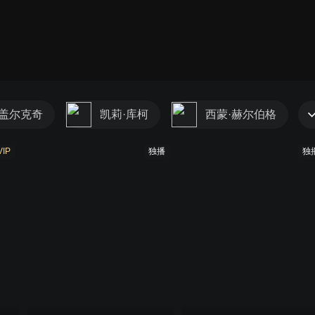
第一季
·盖尔克奇
凯莉·库柯
西蒙·赫尔伯格
VIP
独播
独