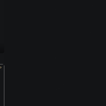
一场精心设计的谎言，隐藏
着女儿的真心
01:23
昔日好友绝交，职场女强人
惊艳登场
01:24
脑力风暴中的荒谬推演，物
理宅男的怪异表白
P
01:27
雷区蹦迪的社恐型男，灾难
级首次约会
01:23