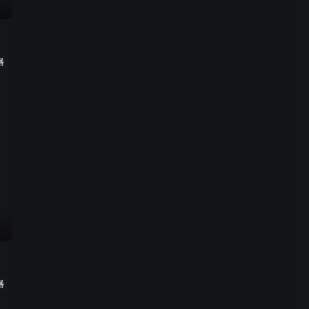
项链的误会引发尴尬事件，
同事的失误调解引起误会
播
00:50
兄弟违反誓言，导致友情瞬
间崩塌
01:22
一场饭桌上的反事实游戏，
铸就了一击即碎的逻辑世界
01:29
失去最亲密的人后，开始养
猫并赠送给艾米
播
01:22