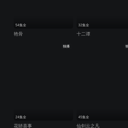
54集全
32集全
艳骨
十二谭
独播
24集全
45集全
花轿喜事
仙剑云之凡