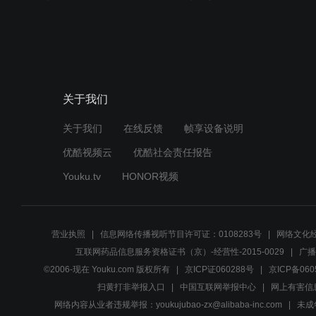
关于我们
关于我们
在线反馈
帧享设备说明
优酷视频云
优酷社会责任报告
Youku.tv
HONOR视频
营业执照
信息网络传播视听节目许可证：0108283号
网络文化经
互联网药品信息服务资格证书（京）-经营性-2015-0029
广播
©2006-现在 Youku.com 版权所有
京ICP证060288号
京ICP备060
扫黄打非举报入口
中国互联网举报中心
网上有害信
网络内容从业者违规举报：youkujubao-zx@alibaba-inc.com
未成年