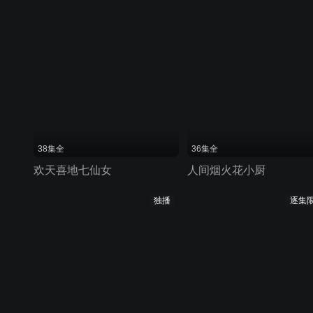
38集全
36集全
欢天喜地七仙女
人间烟火花小厨
独播
逐集