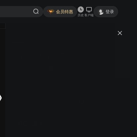
会员特惠
登录
历史
客户端
视频
讨论
35
生活大爆炸 第四季
简介
507
9.5分
9.3分
艾美奖
情景喜剧
吉姆·帕森斯 约翰尼·盖尔克奇 凯莉·库柯 西蒙·赫尔伯格 |
谢尔顿开启初恋，佩妮成尴尬灯泡，友情与爱情的碰撞升
级。
最低6元/月升SVIP
与家人共享电视端极致观看体验