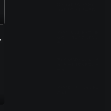
印度首席律师妹妹的味道，
首席律师断然拒绝单身猎手
01:23
谢尔顿与朋友们脑洞大开的
游戏，丹麦首都竟因他提前
播
淹没
01:24
没有恋爱经验的天才物理学
家，约会直接变成科普讲座
开场
01:26
谢尔顿固守传统 拒绝去拉杰
家吃饭
00:45