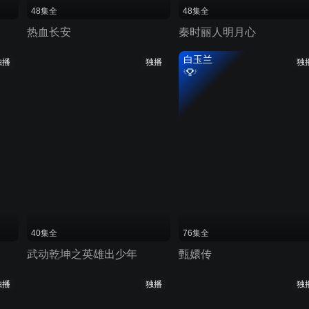
48集全
48集全
热血长安
秦时丽人明月心
白玉兰
独播
独播
独
40集全
76集全
武动乾坤之英雄出少年
甄嬛传
独播
独播
独