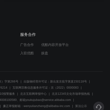
质数里的宇宙级秘密，数字
教皇的73之谜
01:28
自闭天才的辛酸吃饭日常，
服务合作
又是谁制造了孤独
广告合作
优酷内容开放平台
01:29
入驻优酷
娱盘
冷场餐桌上的冲突对话，花
样求爱中意外的尴尬
01:36
）字第266号
出版物经营许可证：新出发京批字第直150118号
谢尔顿的奇趣更年期：星际
6214
互联网宗教信息服务许可证：京（2022）0000083
迷航科里纳心律大法
10报警服务
北京互联网举报中心
北京12345文化市场举报热线
00580、邮箱youkujubao@service.alibaba.com
01:57
廉正举报邮箱：wenyulianzheng@alibaba-inc.com
算法公示