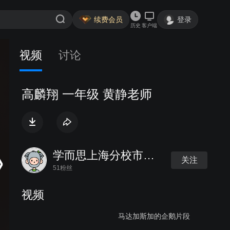
续费会员
登录
历史
客户端
视频
讨论
高麟翔 一年级 黄静老师
学而思上海分校市场部
关注
51粉丝
视频
马达加斯加的企鹅片段