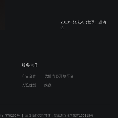
2013年好未来（秋季）运动
会
临时
服务合作
广告合作
优酷内容开放平台
杨付光老师培训视频
入驻优酷
娱盘
虞芷妍 五年级 韩克磊
）字第266号
出版物经营许可证：新出发京批字第直150118号