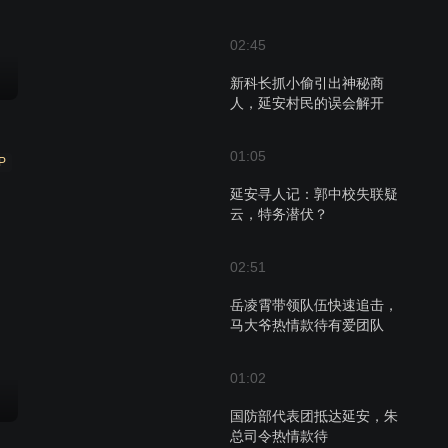
02:45
新科长抓小偷引出神秘商
人，延安村民的误会解开
01:05
P
延安寻人记：郭中校失联疑
云，特务潜伏？
02:51
岳凌霄带领队伍快速追击，
马大爷热情款待有爱团队
01:02
国防部代表团抵达延安，朱
总司令热情款待