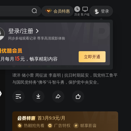
会员特惠
登录
历史
客户端
视频
讨论
进站必看
红色利剑
简介
643
7.8分
7.1分
谍战
历史
谭洋 储小蕾 周征波 李嘉明 | 抗日时期延安，我党特工鲁平
与国民党特务“佛爷”斗智斗勇，保护党中央安全。
首3月9.9元/月