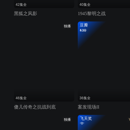
42集全
40集全
黑狐之风影
1945黎明之战
豆瓣
独播
8.3分
46集全
36集全
傻儿传奇之抗战到底
案发现场II
飞天奖
独播