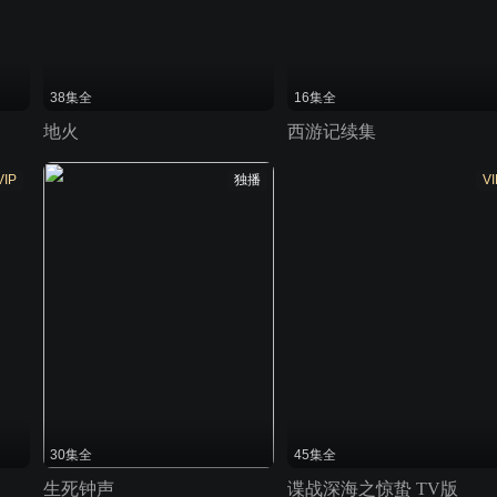
38集全
16集全
地火
西游记续集
VIP
独播
VI
30集全
45集全
生死钟声
谍战深海之惊蛰 TV版