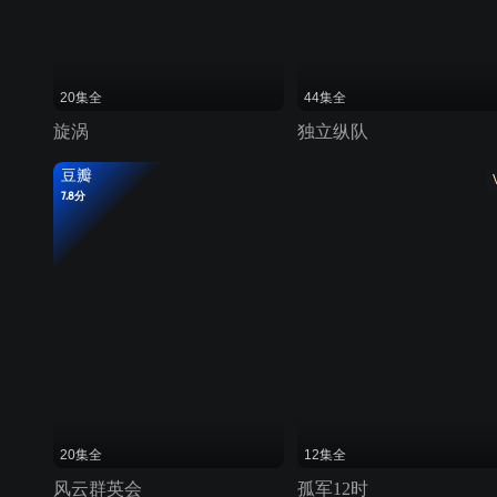
20集全
44集全
旋涡
独立纵队
豆瓣
7.8分
20集全
12集全
风云群英会
孤军12时