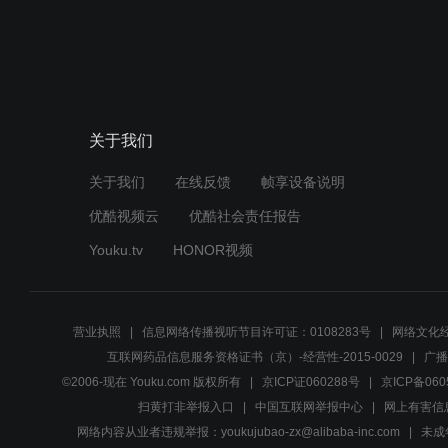
关于我们
关于我们
在线反馈
帧享设备说明
优酷视频云
优酷社会责任报告
Youku.tv
HONOR视频
营业执照
信息网络传播视听节目许可证：0108283号
网络文化经
互联网药品信息服务资格证书（京）-经营性-2015-0029
广播
©2006-现在 Youku.com 版权所有
京ICP证060288号
京ICP备060
扫黄打非举报入口
中国互联网举报中心
网上有害信
网络内容从业者违规举报：youkujubao-zx@alibaba-inc.com
未成年