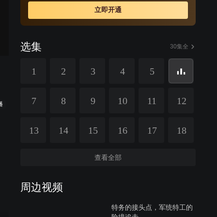
立即开通
选集
30集全
1
2
3
4
5
7
8
9
10
11
12
播
13
14
15
16
17
18
查看全部
周边视频
特务的接头点，军统特工的