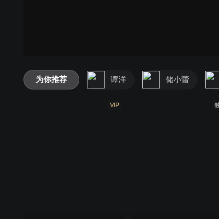
为你推荐
谭洋
储小蕾
VIP