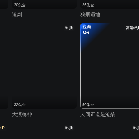
30集全
36集全
追剿
狼烟遍地
豆瓣
独播
高清经
9.2分
32集全
50集全
大漠枪神
人间正道是沧桑
VIP
独播
独