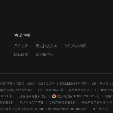
协议声明
用户协议
历史协议文本
知识产权声明
隐私政策
反盗链声明
营许可证：京网文（2024）0368-017号
网络出版服务许可证：（署）网出证（京
电视节目制作经营许可证：（京）字第00670号
食品经营许可证：JY1110812297
50721号-1
经营性网站备案信息
京公网安备11000002000017号
网络1
息举报专区
网络举报APP下载
暴恐音视频举报专区
违规不良信息举报:电话40081
人有害信息举报邮箱:youkujubao-minors@service.alibaba.com
廉正举报入口