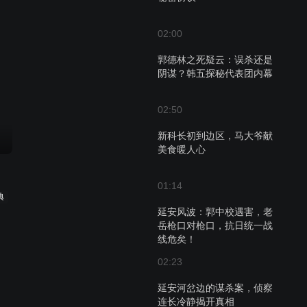
02:00
郭德林之死疑云：误杀还是
阴谋？韩五探秘代表团内幕
02:50
新科长初到边区，马大爷献
美食暖人心
01:14
典
延安风波：郭中校遇害，老
岳枪口对枪口，抗日统一战
线危矣！
02:23
延安河岔边的谋杀案，侦察
连长冷静揭开真相