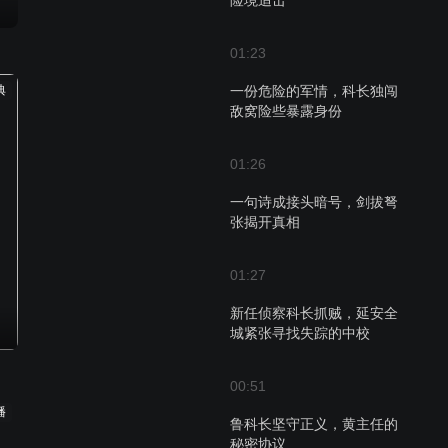
险境追击
01:23
典
一份危险的军情，科长独闯
敌窝险些暴露身份
01:26
一句诗成接头暗号，剑拔弩
张揭开真相
01:27
新任侦察科长抓贼，延安全
城紧张寻找失踪的中校
00:51
播
鲁科长坚守正义，黄主任的
秘密协议