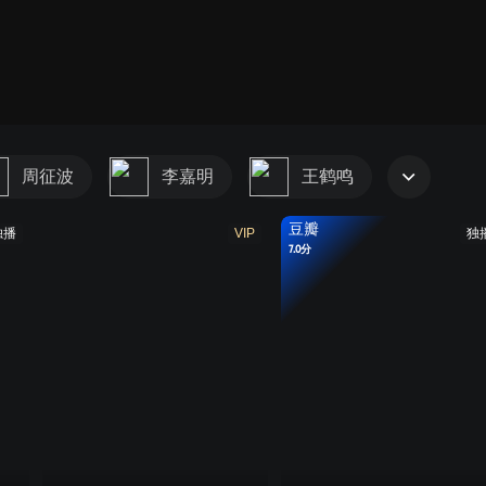
周征波
李嘉明
王鹤鸣
豆瓣
独播
VIP
独
7.0分