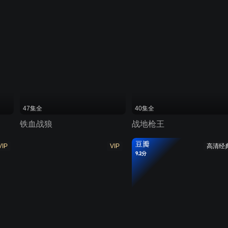
47集全
40集全
铁血战狼
战地枪王
豆瓣
VIP
VIP
高清经
9.2分