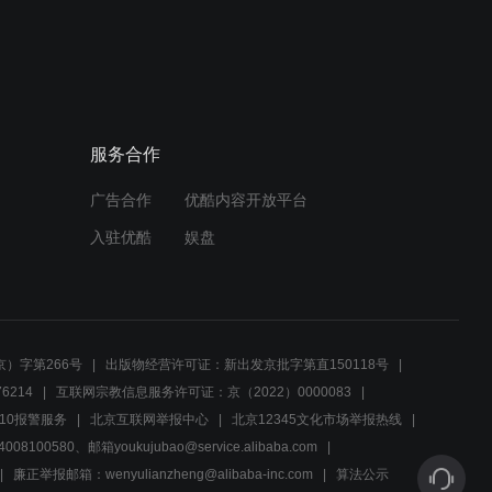
01:07
刘李氏被指下毒，真相究竟
如何？
服务合作
01:28
广告合作
优酷内容开放平台
羊群死亡之谜：中央水源遭
嫌犯污染嫌疑升级
入驻优酷
娱盘
00:32
迟到的父亲，未能见上儿子
生命的最后一刻
）字第266号
出版物经营许可证：新出发京批字第直150118号
6214
互联网宗教信息服务许可证：京（2022）0000083
02:06
10报警服务
北京互联网举报中心
北京12345文化市场举报热线
00580、邮箱youkujubao@service.alibaba.com
亮亮的情书丢失，绝望中寻
找挽回机会
廉正举报邮箱：wenyulianzheng@alibaba-inc.com
算法公示