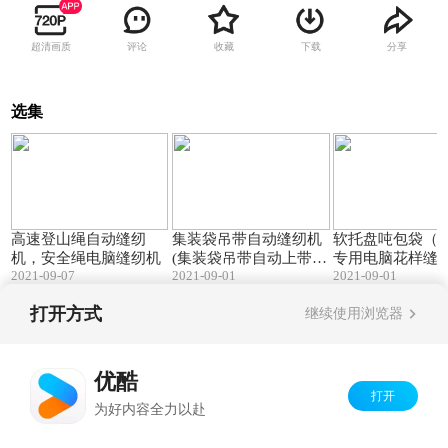
超清画质
评论
收藏
下载
分享
选集
01:37
03:05
高速登山绳自动缝纫
集装袋吊带自动缝纫机
软托盘吨包袋（
机，安全绳电脑缝纫机
(集装袋吊带自动上带缝
专用电脑花样缝
2021-09-07
2021-09-01
2021-09-01
纫机)
打开方式
继续使用浏览器
Copyright©
2026
优酷 youku.com
版权所有
京ICP备06050721号-1
优酷
打开
为好内容全力以赴