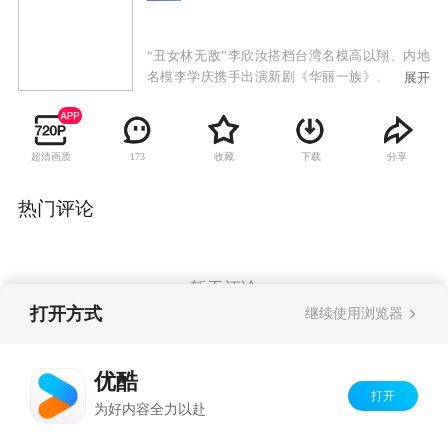
“丑女林无敌”李欣汝搭档台湾名模高以翔、内地
名模李学庆携手出演新剧《华丽一族》。该剧已
展开
于2011年6月5日在上海开机。导演曾丽珍、王丽
文（中国香港），曾执导《又见一帘幽梦》《来
不及说爱你》等热播剧。该剧故事购买自韩国经
超清画质
收藏
下载
分享
173
典时尚剧《天桥风云》（model)，三人将重现张
东健、韩载硕、金南珠所扮演的经典角色，该剧
讲述几名年轻模特在生活和事业上的拼搏、爱情
热门评论
和挣扎，背后涉及到众多社会热点问题，该剧耗
资巨大，不但将上海各地景点收入片中，更有几
十位著名设计师加盟，更有炫目的T台秀穿插其
中，其中将有超过百名职业超模加盟演出，而内
暂无评论
地和港台的实力派演员许绍雄、李坤霖、安泽豪
打开方式
继续使用浏览器
等甘当绿叶护航。
Copyright©
2026
优酷 youku.com
版权所有
优酷
京ICP备06050721号-1
打开
为好内容全力以赴