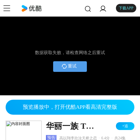
下载APP
数据获取失败，请检查网络之后重试
重试
预览播放中，打开优酷APP看高清完整版
华丽一族 TV版
+追
.
.
预告
高以翔李欣汝天桥之恋
6.4分
共24集