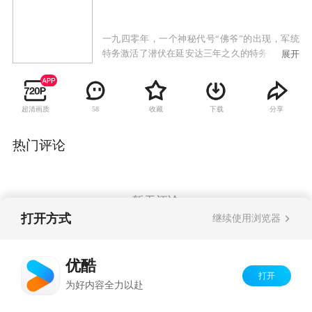
一九四零年，一个神秘代号“佛爷”的出现，军统
特务激活了潜伏在延安达三年之久的特务头子“佛
展开
爷”，将对边区展开大规模的特务行动，行动目标
指向边区第一届参议会，威胁党中央毛主席的安
全。智勇双全的鲁平，被誉为“八路军中的福尔摩
超清画质
收藏
下载
分享
58
斯”，凭借着长期地下斗争的经验与智慧，带领侦
查科的六名优秀侦查员，克服重重困难，拨开层
层迷雾，与“佛爷”领导的汉江班特务组织在延安
热门评论
展开了殊死较量。国民党国防部高级军官代表团
的机要参谋神秘失踪、延安郊外东高村出现的白
发魔鬼。使得鲁平从上任开始就陷入了毫无头绪
的迷案之中。
暂无评论
打开方式
继续使用浏览器
Copyright©
2026
优酷 youku.com
版权所有
优酷
京ICP备06050721号-1
打开
为好内容全力以赴