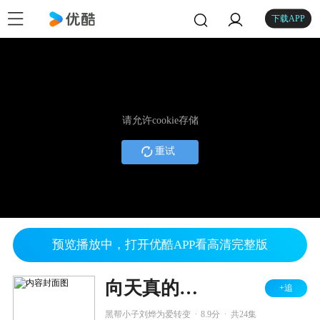
下载APP
请允许cookie存储
重试
预览播放中，打开优酷APP看高清完整版
向天真的女生投降
+追
.
.
黑帮小子刘烨为爱转变
8.9分
共24集