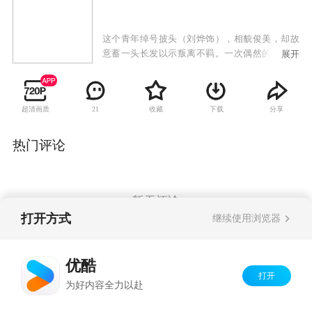
这个青年绰号披头（刘烨饰），相貌俊美，却故
意蓄一头长发以示叛离不羁。一次偶然的机缘，
展开
他认识了循规蹈矩的大学新闻系女生姚兰（沈佳
妮饰），发现她虽然外貌平凡，但内心无比纯
真，披头不由自主的爱上了她，并决定改变自
超清画质
收藏
下载
分享
21
己……
热门评论
暂无评论
打开方式
继续使用浏览器
Copyright©
2026
优酷 youku.com
版权所有
优酷
京ICP备06050721号-1
打开
为好内容全力以赴