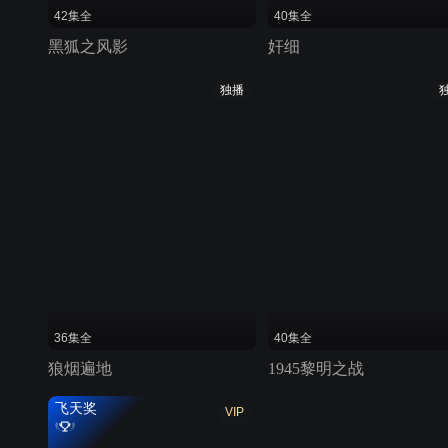
42集全
40集全
黑狐之风影
奸细
独播
36集全
40集全
狼烟遍地
1945黎明之战
飞天奖
VIP