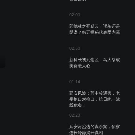
02:00
郭德林之死疑云：误杀还是
阴谋？韩五探秘代表团内幕
02:50
新科长初到边区，马大爷献
美食暖人心
01:14
延安风波：郭中校遇害，老
岳枪口对枪口，抗日统一战
线危矣！
02:23
延安河岔边的谋杀案，侦察
连长冷静揭开真相