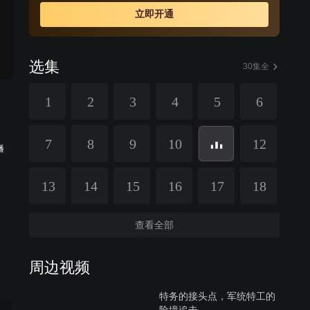
立即开通
选集
30集全
1
2
3
4
5
6
7
8
9
10
12
播
13
14
15
16
17
18
查看全部
周边视频
特务的接头点，军统特工的