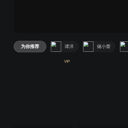
为你推荐
谭洋
储小蕾
VIP