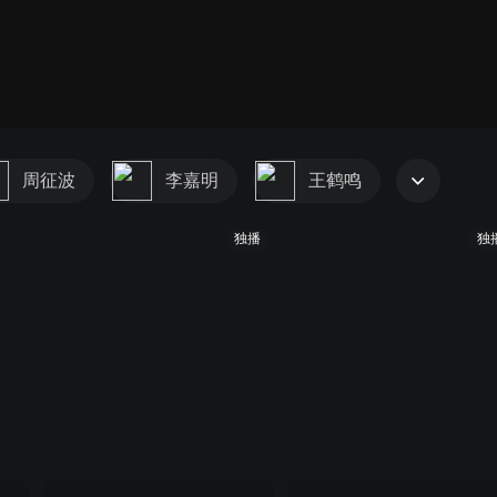
周征波
李嘉明
王鹤鸣
独播
独