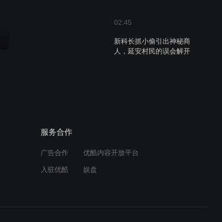
02:45
新科长抓小偷引出神秘商
人，延安村民的误会解开
01:05
延安寻人记：郭中校失联疑
云，特务潜伏？
服务合作
02:51
岳凌霄带领队伍快速追击，
广告合作
优酷内容开放平台
马大爷热情款待有爱团队
入驻优酷
娱盘
01:02
国防部代表团抵达延安，朱
总司令热情款待