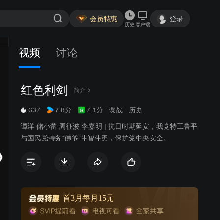
会员特惠
登录
历史
客户端
视频
讨论
红色利剑
简介
637
7.8分
7.1分
谍战
历史
谭洋 储小蕾 周征波 李嘉明 | 抗日时期延安，我党特工鲁平
与国民党特务“佛爷”斗智斗勇，保护党中央安全。
首3月每月15元