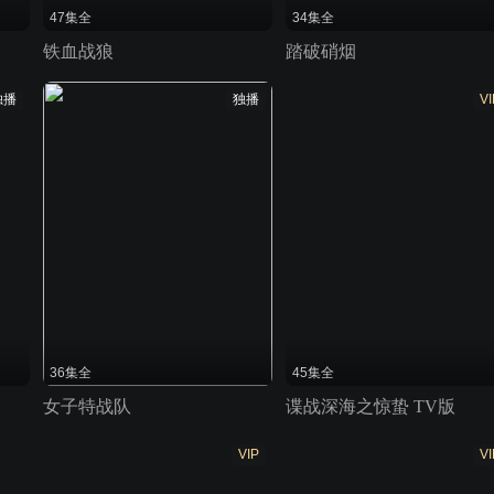
47集全
34集全
铁血战狼
踏破硝烟
独播
独播
VI
36集全
45集全
女子特战队
谍战深海之惊蛰 TV版
VIP
VI