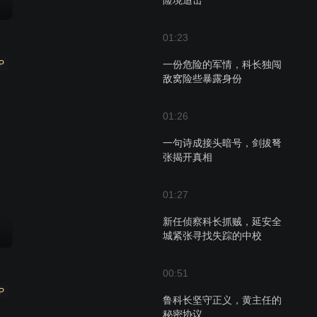
险境追击
01:23
P
一份危险的军情，科长独闯
敌窝险些暴露身份
01:26
一句诗成接头暗号，剑拔弩
张揭开真相
01:27
新任侦察科长抓贼，延安全
城紧张寻找失踪的中校
00:51
P
鲁科长坚守正义，黄主任的
秘密协议