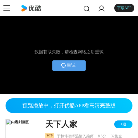
下载APP
数据获取失败，请检查网络之后重试
重试
预览播放中，打开优酷APP看高清完整版
天下人家
+追
.
.
VIP
于和伟演绎温情入殓师
8.5分
32集全