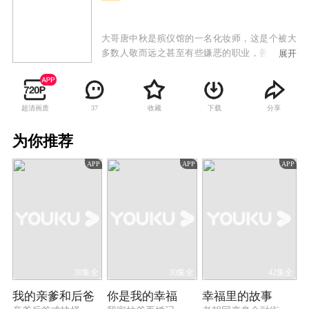
大哥唐中秋是殡仪馆的一名化妆师，这是个被大
多数人敬而远之甚至有些嫌恶的职业，善良的他
展开
内心深处隐藏着一个刻骨铭心的遗憾。在二十多
年前，失去父母的他带着两个年幼的弟弟和一个
捡来的妹妹，四处流浪寄人篱下。养父母家穷，
超清画质
收藏
下载
分享
37
两个弟弟被迫送走从此失散，而妹妹寄养在以捡
破烂为生的庞姨家，因为种种原因不能相认。时
为你推荐
隔多年，两个弟弟出现了，一个是有政治前途的
官二代，一个是生活在底层的小混混。命运安排
APP
APP
APP
他们相逢，而妹妹此时也大学毕业，正走向未知
的前程。
38集全
30集全
42集全
我的亲爹和后爸
你是我的幸福
幸福里的故事