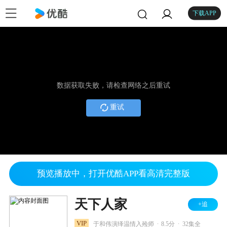
下载APP
数据获取失败，请检查网络之后重试
重试
预览播放中，打开优酷APP看高清完整版
天下人家
+追
.
.
VIP
于和伟演绎温情入殓师
8.5分
32集全