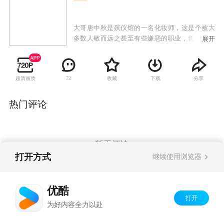
大哥唐中秋是殡仪馆的一名化妆师，这是个被大
多数人敬而远之甚至有些嫌恶的职业，善良的他
展开
内心深处隐藏着一个刻骨铭心的遗憾。在二十多
年前，失去父母的他带着两个年幼的弟弟和一个
捡来的妹妹，四处流浪寄人篱下。养父母家穷，
超清画质
收藏
下载
分享
72
两个弟弟被迫送走从此失散，而妹妹寄养在以捡
破烂为生的庞姨家，因为种种原因不能相认。时
隔多年，两个弟弟出现了，一个是有政治前途的
热门评论
官二代，一个是生活在底层的小混混。命运安排
他们相逢，而妹妹此时也大学毕业，正走向未知
的前程。
暂无评论
打开方式
继续使用浏览器
Copyright©
2026
优酷 youku.com
版权所有
优酷
京ICP备06050721号-1
打开
为好内容全力以赴