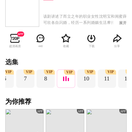
该剧讲述了而立之年的职业女性沈明宝和闺蜜薛
可欣各自闪婚，经历一系列婚姻生活摩擦后，各
展开
自走上截然不同的情感之路，重新找回幸福的故
事。
超清画质
收藏
下载
分享
440
选集
VIP
VIP
VIP
VIP
VIP
VI
VIP
6
7
8
10
11
12
为你推荐
APP
APP
APP