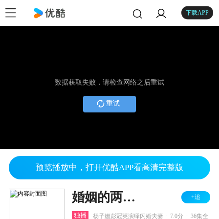
下载APP
数据获取失败，请检查网络之后重试
重试
预览播放中，打开优酷APP看高清完整版
婚姻的两种猜想 TV版
+追
.
.
独播
杨子姗彭冠英演绎闪婚夫妻
7.0分
36集全