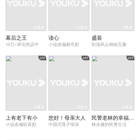
46集全
41集全
29集全
幕后之王
读心
盛装
10万+评论热议中
小说改编都市剧
职场风云御姐互撕
APP
APP
APP
40集全
30集全
40集全
上有老下有小
您好！母亲大人
民警老林的幸福生活
小说改编轻喜剧
中国式母子情深
林永健的民警生活