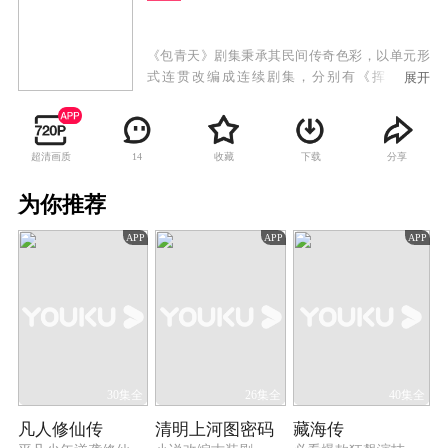
《包青天》剧集秉承其民间传奇色彩，以单元形
式连贯改编成连续剧集，分别有《挥泪斩公
展开
孙》、《亲子情仇》、《假琥珀》及《真假牌
坊》等十六个单元故事，连结成一个八十集剧
集，并以案件为经，人情为纬，交织成一篇情理
超清画质
收藏
下载
分享
14
交融的感人故事。
为你推荐
APP
APP
APP
30集全
26集全
40集全
凡人修仙传
清明上河图密码
藏海传