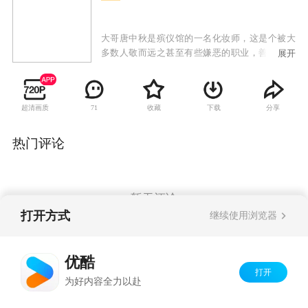
大哥唐中秋是殡仪馆的一名化妆师，这是个被大
多数人敬而远之甚至有些嫌恶的职业，善良的他
展开
内心深处隐藏着一个刻骨铭心的遗憾。在二十多
年前，失去父母的他带着两个年幼的弟弟和一个
捡来的妹妹，四处流浪寄人篱下。养父母家穷，
超清画质
收藏
下载
分享
71
两个弟弟被迫送走从此失散，而妹妹寄养在以捡
破烂为生的庞姨家，因为种种原因不能相认。时
隔多年，两个弟弟出现了，一个是有政治前途的
热门评论
官二代，一个是生活在底层的小混混。命运安排
他们相逢，而妹妹此时也大学毕业，正走向未知
的前程。
暂无评论
打开方式
继续使用浏览器
Copyright©
2026
优酷 youku.com
版权所有
优酷
京ICP备06050721号-1
打开
为好内容全力以赴