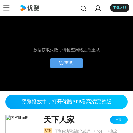
下载APP
数据获取失败，请检查网络之后重试
重试
预览播放中，打开优酷APP看高清完整版
天下人家
+追
.
.
VIP
于和伟演绎温情入殓师
8.5分
32集全