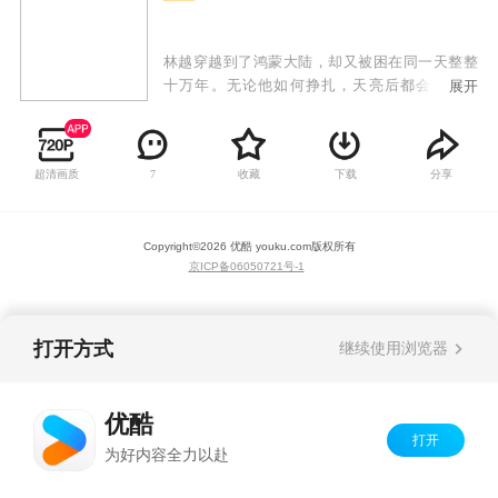
林越穿越到了鸿蒙大陆，却又被困在同一天整整
十万年。无论他如何挣扎，天亮后都会回到昨
展开
天。十万年间，林越学会了所有的知识，了解无
数宗门强者的秘密，也渐渐认命自己逃不出轮回
了。然而，就在十万年的最后一天，林越夺走七
超清画质
收藏
下载
分享
7
业魔皇的未婚妻，砍断太上长老之子的手臂，闯
下大祸之后，却发现新的一天为他打开了。
Copyright©
2026
优酷 youku.com
版权所有
京ICP备06050721号-1
打开方式
继续使用浏览器
优酷
打开
为好内容全力以赴