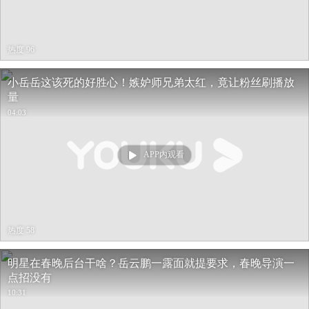
热度 96
小岳岳这该死的好胜心！嫉妒师兄弟太红，竟让粉丝刷播放
量
04:03
APP内观看
热度 58
明星在春晚后台干啥？岳云鹏一露面就提要求，春晚导演一
点招没有
10:31