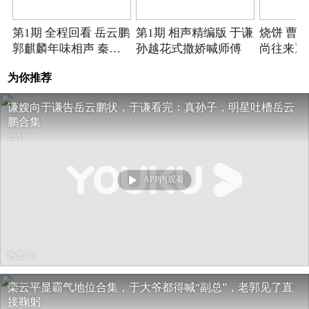
2022-01-30期
2022-01-30期
第1期 全程回看 岳云鹏
第1期 相声精编版 于谦
烧饼 曹
郭麒麟年味相声 秦霄
孙越花式撒娇喊师傅
尚往来》
贤沉浸式演唱舞台
为你推荐
谦嫂向于谦告岳云鹏状，于谦看完：真孙子，明星吐槽岳云
鹏合集
02:51
APP内观看
热度 58
栾云平显霸气地位合集，于大爷都得喊“副总”，老郭见了直
接鞠躬