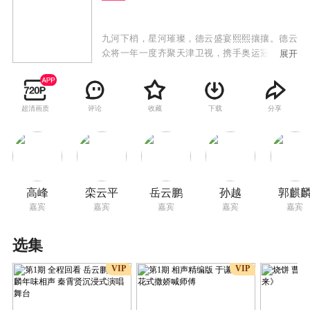
九河下梢，星河璀璨，德云盛宴熙熙攘攘。德云
众将一年一度齐聚天津卫视，携手奥运冠军、相
展开
声鼓曲界前辈一同念既往、融美好、共未来，用
精彩的演出启航2022。
超清画质
评论
收藏
下载
分享
高峰
栾云平
岳云鹏
孙越
郭麒
嘉宾
嘉宾
嘉宾
嘉宾
嘉宾
选集
VIP
VIP