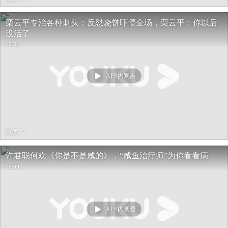
栾云平专治各种刺头：反怼烧饼吓懵全场，栾云平：你以后
没活了
10:54
APP内观看
热度 37
许君聪何欢《你是不是咸的》，“咸鱼治疗师”为你看看病
16:09
APP内观看