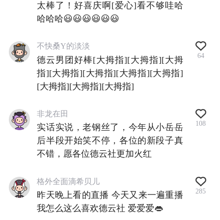
太棒了！好喜庆啊[爱心]看不够哇哈
哈哈哈😃😃😃😃😃😃
不快桑Y的淡淡
64
德云男团好棒[大拇指][大拇指][大拇
指][大拇指][大拇指][大拇指][大拇指]
[大拇指][大拇指][大拇指]
非龙在田
108
实话实说，老钢丝了，今年从小岳岳
后半段开始笑不停，各位的新段子真
不错，愿各位德云社更加火红
格外全面滴希贝儿
285
昨天晚上看的直播 今天又来一遍重播
我怎么这么喜欢德云社 爱爱爱👄