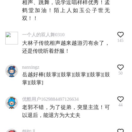
相声、跳舞，说学逗唱样样优秀！孟
鹤堂加油！陌上人如玉公子世无
双！！
一个人的双人舞0310
145
大林子传统相声越来越游刃有余了，
还是传统听着舒服！
nanxingz
50
岳越好棒[鼓掌][鼓掌][鼓掌][鼓掌][鼓
掌][鼓掌]
优酷用户1629884497126634
44
老郭不错，为了徒弟，突显主流！可
以退后，能退方为大丈夫
烦扣儿