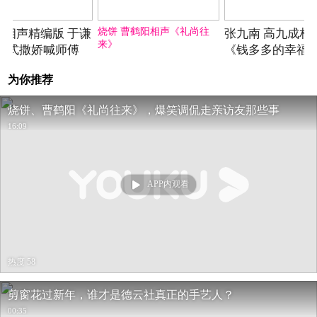
2022-01-30期
2022-01-30期
2022-
烧饼 曹鹤阳相声《礼尚往
期 相声精编版 于谦
张九南 高九成相
来》
花式撒娇喊师傅
《钱多多的幸福
纯享版
为你推荐
烧饼、曹鹤阳《礼尚往来》，爆笑调侃走亲访友那些事
16:09
APP内观看
热度 58
剪窗花过新年，谁才是德云社真正的手艺人？
00:35