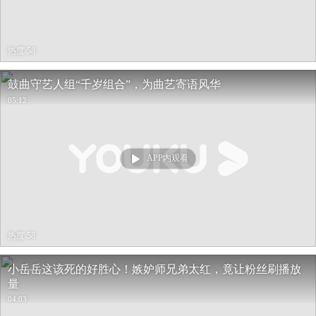
热度 58
鼓曲守艺人组“千岁组合”，为曲艺寄语风华
05:12
APP内观看
热度 58
小岳岳这该死的好胜心！嫉妒师兄弟太红，竟让粉丝刷播放
量
04:03