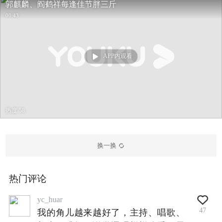
郭麒麟、阎鹤祥每逢佳节胖三斤
00:43
APP内观看
热度 58
换一换
热门评论
yc_huar
47
我的角儿越来越好了，主持、唱歌、