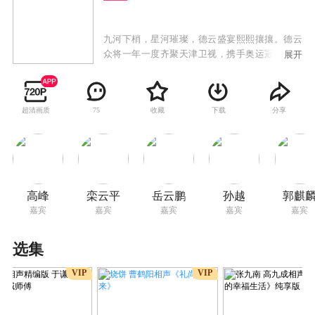
九河下梢，星河璀璨，德云盛宴熙熙攘攘。德云
众将一年一度齐聚天津卫视，携手奥运冠军、相
展开
声鼓曲界前辈一同念既往、融美好、共未来，用
精彩的演出启航2022。
超清画质
收藏
下载
分享
75
高峰
栾云平
岳云鹏
孙越
郭麒
嘉宾
嘉宾
嘉宾
嘉宾
嘉宾
选集
VIP
VIP