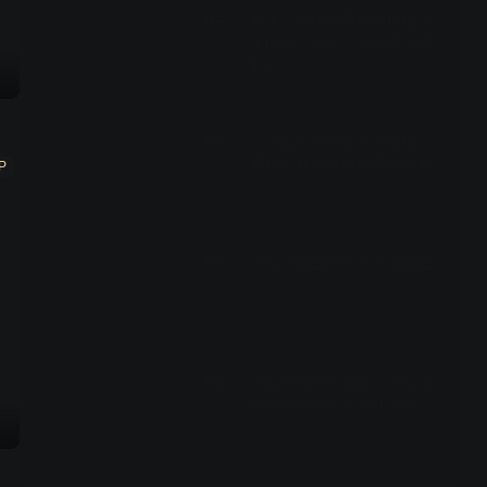
受害人身边放着疑似用血写
预告
下的死亡信息，到底谁才是
犯人？
00:28
公寓里出现小偷人心惶惶，
预告
看柯南如何破解快递失窃案
P
00:28
少年侦探团对决老人侦探团
预告
2
00:29
公园惊现飞车抢匪，少年侦
预告
探团与假面超人展开追击
00:29