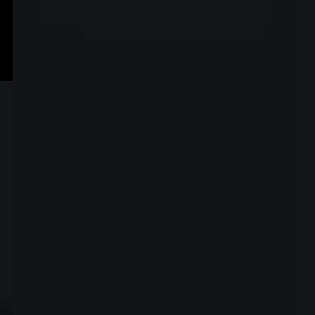
立即开通
选集
更新至1269话，本周及下周停更，第1270话8月22日恢复播出
TV版
剧场版1
剧场版2
剧场版3
剧场
VIP
VIP
VIP
VIP
VIP
VIP
1081
1082
1083
1084
1085
1086
VIP
VIP
VIP
VIP
VIP
VIP
1087
1088
1089
1090
1091
1092
VIP
VIP
VIP
VIP
VIP
VIP
1094
1095
1096
1097
1098
查看全部
周边视频