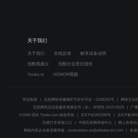
关于我们
关于我们
在线反馈
帧享设备说明
优酷视频云
优酷社会责任报告
Youku.tv
HONOR视频
营业执照
信息网络传播视听节目许可证：0108283号
网络文化经
互联网药品信息服务资格证书（京）-经营性-2015-0029
广播
©2006-现在 Youku.com 版权所有
京ICP证060288号
京ICP备060
扫黄打非举报入口
中国互联网举报中心
网上有害信
网络内容从业者违规举报：youkujubao-zx@alibaba-inc.com
未成年