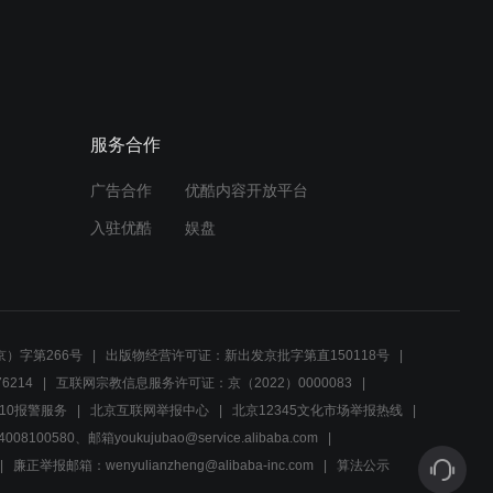
美术馆接连发生命案，大曲
预告
先生之死真相成谜
00:29
诡异漩涡馆！美术馆惊现命
预告
服务合作
案迷雾重重
广告合作
优酷内容开放平台
00:29
入驻优酷
娱盘
吉田社长遇害案进入僵局，
预告
真相即将揭晓
00:29
）字第266号
出版物经营许可证：新出发京批字第直150118号
保护宝石不被基德偷走，吉
6214
互联网宗教信息服务许可证：京（2022）0000083
预告
田社长死因成谜
10报警服务
北京互联网举报中心
北京12345文化市场举报热线
00580、邮箱youkujubao@service.alibaba.com
00:29
廉正举报邮箱：wenyulianzheng@alibaba-inc.com
算法公示