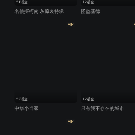
51话全
12话全
名侦探柯南 灰原哀特辑
怪盗基德
VIP
52话全
12话全
中华小当家
只有我不存在的城市
VIP