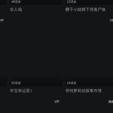
48话全
12话全
非人哉
樱子小姐脚下埋着尸体
VIP
VI
52话全
24话全
夺宝幸运星1
哥特萝莉侦探事件簿
VIP
独