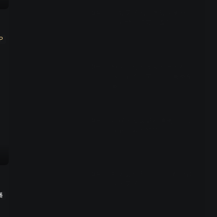
可疑男子携带危险化学品，
预告
目暮警官誓要追查到底
P
00:29
柯南一行人误闯石器人村
预告
落，遇不明男尸引出离奇命
案
00:29
神秘人发送威胁信息？日职
预告
联赛开幕的警笛
00:29
犯人甚至不止一位？翻滚跌
预告
落的男子
播
00:29