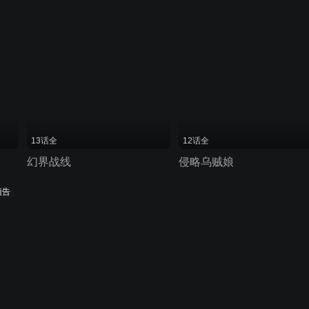
13话全
12话全
幻界战线
侵略乌贼娘
预告