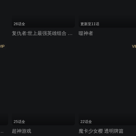
26话全
更新至11话
复仇者:世上最强英雄组合 第一季
噬神者
VIP
VI
25话全
22话全
的暗杀者转生成为异世界贵族
超神游戏
魔卡少女樱 透明牌篇