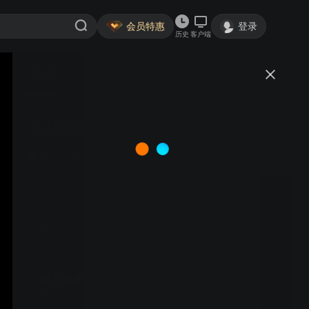
会员特惠
登录
历史
客户端
视频
讨论
172
名侦探柯南
日语
简介
4951
动漫高分榜·TOP2
推理
冒险
高山南 山口胜平 山崎和佳奈 神谷明 | 高中生意外遭遇黑衣
人，变身小学生柯南，藏身毛利侦探社，以小身体大智
慧，挑战悬案。
首3月每月15元