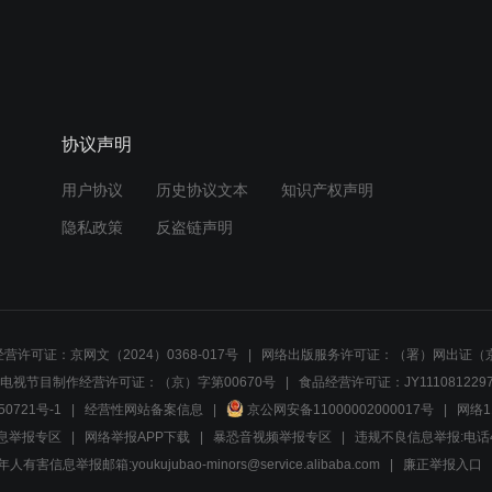
协议声明
用户协议
历史协议文本
知识产权声明
隐私政策
反盗链声明
营许可证：京网文（2024）0368-017号
网络出版服务许可证：（署）网出证（京
电视节目制作经营许可证：（京）字第00670号
食品经营许可证：JY1110812297
50721号-1
经营性网站备案信息
京公网安备11000002000017号
网络1
息举报专区
网络举报APP下载
暴恐音视频举报专区
违规不良信息举报:电话40081
人有害信息举报邮箱:youkujubao-minors@service.alibaba.com
廉正举报入口