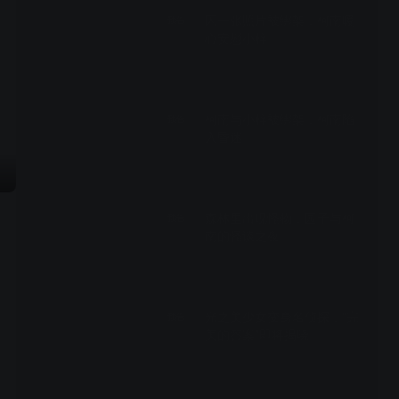
因一张照片被绑架，柯南暖
预告
心安慰小梓
00:29
柯南与小梓被绑架，柯南陷
预告
入昏迷
00:29
森林里出现怪物，园子与柯
预告
南的怪谈之夜
00:29
光之美少女变身名侦探，“完
预告
美的答案”即将揭晓
00:29