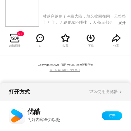
林越穿越到了鸿蒙大陆，却又被困在同一天整整
十万年。无论他如何挣扎，天亮后都会回到昨
展开
天。十万年间，林越学会了所有的知识，了解无
数宗门强者的秘密，也渐渐认命自己逃不出轮回
了。然而，就在十万年的最后一天，林越夺走七
超清画质
收藏
下载
分享
11
业魔皇的未婚妻，砍断太上长老之子的手臂，闯
下大祸之后，却发现新的一天为他打开了。
Copyright©
2026
优酷 youku.com
版权所有
京ICP备06050721号-1
打开方式
继续使用浏览器
优酷
打开
为好内容全力以赴