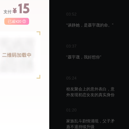
15
¥
支付
03:52
已减¥20
“谈静她，是聂宇晟的命。”
季卡
月卡
68
148
50
03:37
￥
￥
“聂宇晟，我好想你”
05:24
播
校友聚会上的意外表白，意
外发现初恋女友的真实身份
01:20
家族乱斗剧情涌现，父子矛
盾不退持续升级