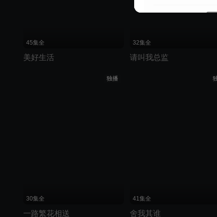
45集全
32集全
美好生活
请叫我总监
独播
30集全
41集全
一路繁花相送
舍我其谁