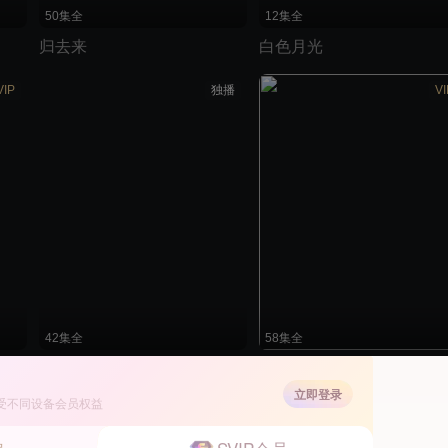
50集全
12集全
归去来
白色月光
VIP
独播
VI
42集全
58集全
半暖时光
归还世界给你
立即登录
受不同设备会员权益
VIP
独播
独