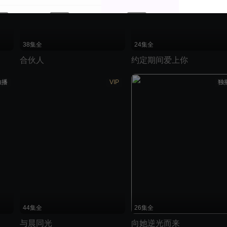
38集全
24集全
合伙人
约定期间爱上你
独播
VIP
独
44集全
26集全
与晨同光
向她逆光而来