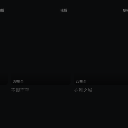
独播
独播
独
划线价说明：优酷展示的划线价为建议零售价
38集全
28集全
不期而至
亦舞之城