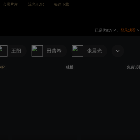
会员片库
流光HDR
极速下载
已是优酷VIP，
登录观看
>
王阳
田蕾希
张晨光
VIP
独播
免费试