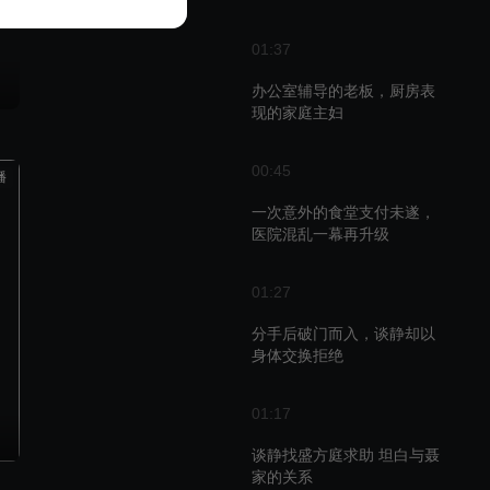
01:37
办公室辅导的老板，厨房表
现的家庭主妇
00:45
播
一次意外的食堂支付未遂，
医院混乱一幕再升级
01:27
分手后破门而入，谈静却以
身体交换拒绝
01:17
谈静找盛方庭求助 坦白与聂
家的关系