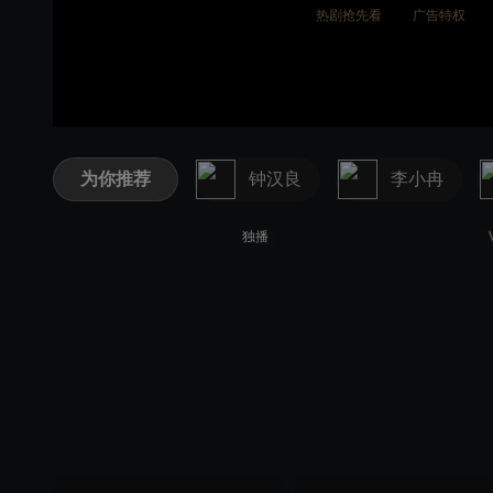
热剧抢先看
广告特权
为你推荐
钟汉良
李小冉
独播