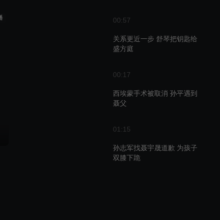
播
00:57
关系更近一步 舒琴把钥匙给
盛方庭
00:17
西埃蒙手术被取消 孙平遇到
聂父
01:15
孙志军找聂宇晟道歉 为孩子
双膝下跪
00:51
男子切换角色如影帝，全家
福提议引调侃