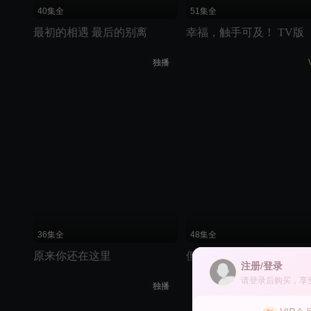
40集全
51集全
最初的相遇 最后的别离
幸福，触手可及！ TV版
独播
36集全
48集全
原来你还在这里
但愿人长久
注册/登录
请登录后购买，享
独播