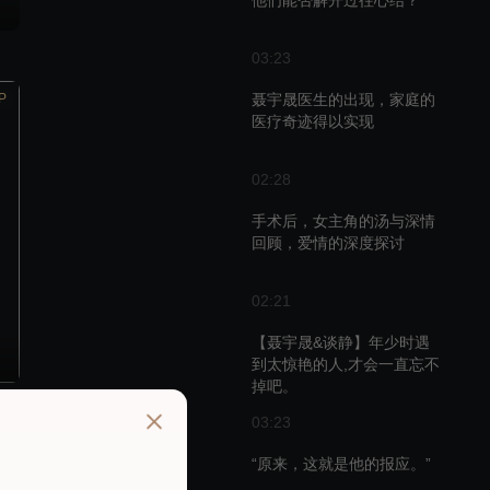
他们能否解开过往心结？
03:23
P
聂宇晟医生的出现，家庭的
医疗奇迹得以实现
02:28
手术后，女主角的汤与深情
回顾，爱情的深度探讨
02:21
【聂宇晟&谈静】年少时遇
到太惊艳的人,才会一直忘不
掉吧。
03:23
播
“原来，这就是他的报应。”