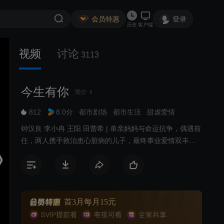
会员特惠
登录
历史
客户端
视频
讨论
3113
今生有你
简介
812
8.0分
都市剧场
都市生活
甜虐爱情
钟汉良 李小冉 王阳 田蕾希 | 单亲妈妈与命运抗争，偶遇前
任，两人携手救治患心脏病的儿子，最终事业爱情双丰
收。
首3月每月15元