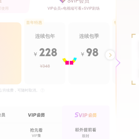
SVIP会员
员
可使用
VIP会员+电视端可看+SVIP剧场
首年特惠
特惠5.5折
连续包年
连续包季
年卡
228
98
2
￥
￥
￥
¥348
¥488
36集全
45集全
你也有今天
恋爱先生
独播
独播
独
5元/月续费，可随时取消。