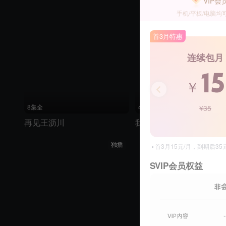
VIP会
手机/平板/电脑均
首3月特惠
连续包月
15
￥
¥35
8集全
46集全
再见王沥川
我在北京等你
独播
首3月15元/月，到期后3
SVIP会员权益