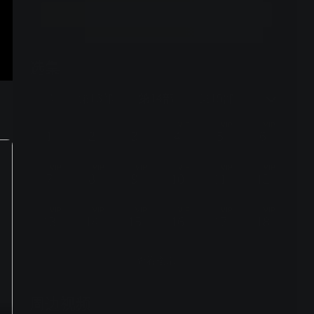
立即开通
选集
40集全
第12部
第13部
第14部
第15部
第16部
VIP
VIP
VIP
1
2
3
4
5
6
VIP
VIP
VIP
VIP
VIP
VIP
7
8
9
10
11
12
VIP
VIP
VIP
VIP
VIP
VIP
13
14
15
16
17
18
查看全部
周边视频