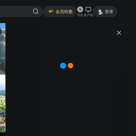
会员特惠
登录
历史
客户端
视频
讨论
1821
乡村爱情14
简介
1332
8.2分
合家欢
东北喜剧
乡村生活
唐鉴军 王小利 刘小光 宋晓峰 | 村官杜小双举办“舌尖上的
象牙山”厨艺大赛，象牙山F4积极参与，闹出啼笑皆非。
正片内容更精彩
首3月每月15元，成为会员畅快追更