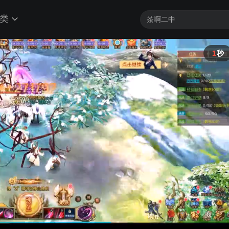
类
1
秒
，视频稍后可正常观看
，请优先检查您的网络状态
件，卸载或关闭后可恢复正常观看状态