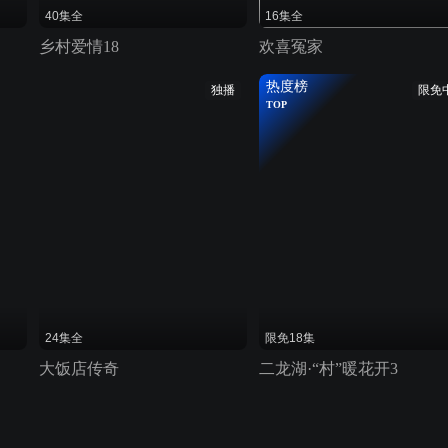
40集全
16集全
乡村爱情18
欢喜冤家
热度榜
独播
限免
TOP
24集全
限免18集
大饭店传奇
二龙湖·“村”暖花开3