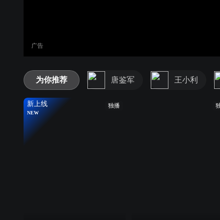
广告
为你推荐
唐鉴军
王小利
新上线
独播
NEW