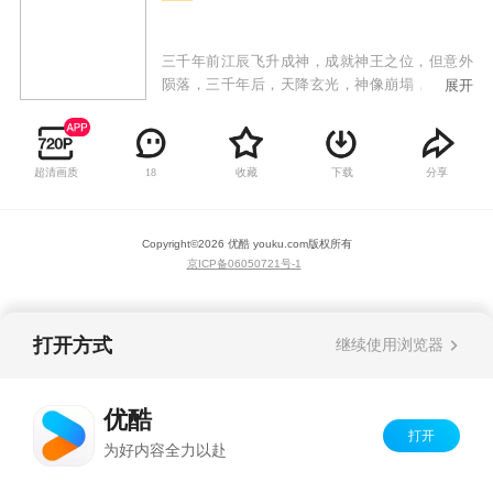
三千年前江辰飞升成神，成就神王之位，但意外
陨落，三千年后，天降玄光，神像崩塌，江辰魂
展开
穿到废柴弟子身上，自废墟与破败中归来！江辰
携众弟子从废墟中奋起，不畏强权，战天斗地，
开始自我救赎，发出霸气的最强音：待我回归九
超清画质
收藏
下载
分享
18
霄，必以神血开苍天！
Copyright©
2026
优酷 youku.com
版权所有
京ICP备06050721号-1
打开方式
继续使用浏览器
优酷
打开
为好内容全力以赴