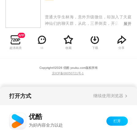
普通大学生林海，意外升级微信，却加入了天庭
神仙们的聊天群，从此，三界倒卖，开店唠嗑，
展开
生活变得多姿多彩。
超清画质
收藏
下载
分享
11
Copyright©
2026
优酷 youku.com
版权所有
京ICP备06050721号-1
打开方式
继续使用浏览器
优酷
打开
为好内容全力以赴