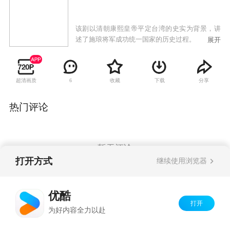
该剧以清朝康熙皇帝平定台湾的史实为背景，讲
述了施琅将军成功统一国家的历史过程。
展开
超清画质
收藏
下载
分享
6
热门评论
暂无评论
打开方式
继续使用浏览器
Copyright©
2026
优酷 youku.com
版权所有
优酷
京ICP备06050721号-1
打开
为好内容全力以赴