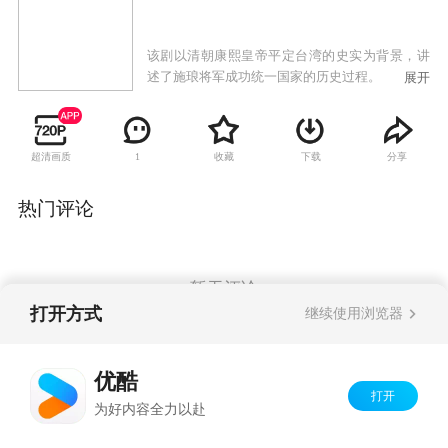
该剧以清朝康熙皇帝平定台湾的史实为背景，讲
述了施琅将军成功统一国家的历史过程。
展开
超清画质
收藏
下载
分享
1
热门评论
暂无评论
打开方式
继续使用浏览器
Copyright©
2026
优酷 youku.com
版权所有
优酷
京ICP备06050721号-1
打开
为好内容全力以赴