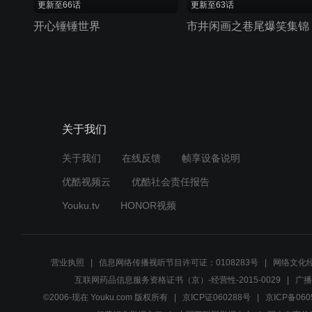
更新至66话
更新至63话
开心锤锤世界
市井闲画之巷尾爆笑集锦
关于我们
关于我们
在线反馈
帧享设备说明
优酷视频云
优酷社会责任报告
Youku.tv
HONOR视频
营业执照
信息网络传播视听节目许可证：0108283号
网络文化经
互联网药品信息服务资格证书（京）-经营性-2015-0029
广播
©2006-现在 Youku.com 版权所有
京ICP证060288号
京ICP备060