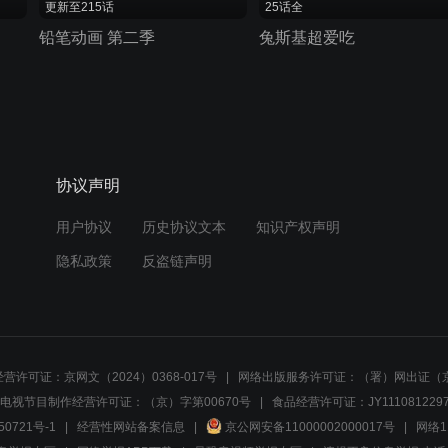
更新至215话
25话全
铅笔动画 第二季
兔斯基超爱吃
协议声明
用户协议
历史协议文本
知识产权声明
隐私政策
反盗链声明
营许可证：京网文（2024）0368-017号
网络出版服务许可证：（署）网出证（京
电视节目制作经营许可证：（京）字第00670号
食品经营许可证：JY1110812297
50721号-1
经营性网站备案信息
京公网安备11000002000017号
网络1