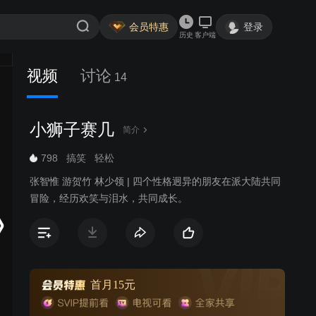
会员特惠
登录
历史
客户端
视频
讨论
14
小狮子赛几
简介
798
搞笑
轻松
张智惟 游贺竹 林少领 | 四个性格迥异的朋友在派大陆共同
冒险，经历欢笑与泪水，共同成长。
首月15元