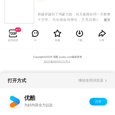
林越穿越到了鸿蒙大陆，却又被困在同一天整整
十万年。无论他如何挣扎，天亮后都会回到昨
展开
天。十万年间，林越学会了所有的知识，了解无
数宗门强者的秘密，也渐渐认命自己逃不出轮回
了。然而，就在十万年的最后一天，林越夺走七
超清画质
收藏
下载
分享
16
业魔皇的未婚妻，砍断太上长老之子的手臂，闯
下大祸之后，却发现新的一天为他打开了。
Copyright©
2026
优酷 youku.com
版权所有
京ICP备06050721号-1
打开方式
继续使用浏览器
优酷
打开
为好内容全力以赴