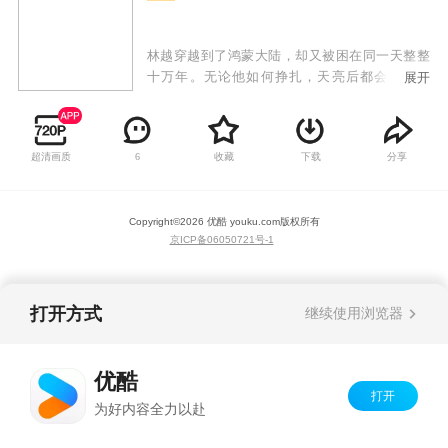
林越穿越到了鸿蒙大陆，却又被困在同一天整整
十万年。无论他如何挣扎，天亮后都会回到昨
展开
天。十万年间，林越学会了所有的知识，了解无
数宗门强者的秘密，也渐渐认命自己逃不出轮回
了。然而，就在十万年的最后一天，林越夺走七
超清画质
收藏
下载
分享
6
业魔皇的未婚妻，砍断太上长老之子的手臂，闯
下大祸之后，却发现新的一天为他打开了。
Copyright©
2026
优酷 youku.com
版权所有
京ICP备06050721号-1
打开方式
继续使用浏览器
优酷
打开
为好内容全力以赴