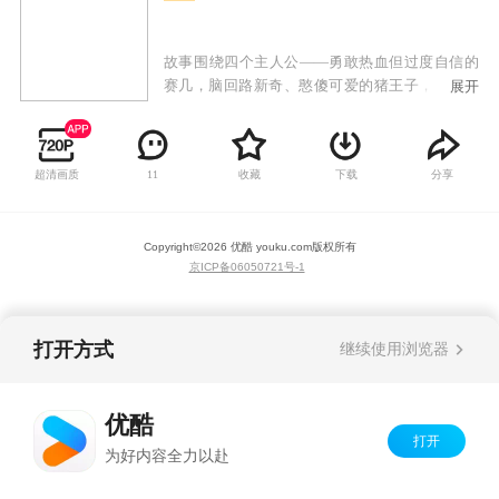
故事围绕四个主人公——勇敢热血但过度自信的
赛几，脑回路新奇、憨傻可爱的猪王子，生气时
展开
会变身的瑞比，智商超群的胖达。在派大陆他们
一起经历奇妙的趣事，一起喜怒哀乐，一起成
长。
超清画质
收藏
下载
分享
11
Copyright©
2026
优酷 youku.com
版权所有
京ICP备06050721号-1
打开方式
继续使用浏览器
优酷
打开
为好内容全力以赴