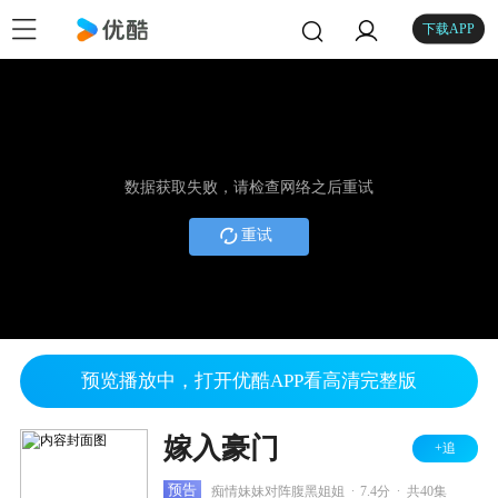
下载APP
数据获取失败，请检查网络之后重试
重试
预览播放中，打开优酷APP看高清完整版
嫁入豪门
+追
.
.
预告
痴情妹妹对阵腹黑姐姐
7.4分
共40集