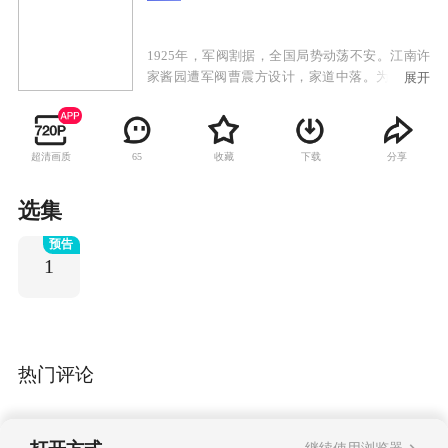
1925年，军阀割据，全国局势动荡不安。江南许
家酱园遭军阀曹震方设计，家道中落。为践行婚
展开
约，沈家养女沈盈秀替姐沈盈娣下嫁许家独子许
家骏。沈盈秀的身份暴露后许父气绝身亡，许家
骏离家出走。沈盈娣费尽心机，嫁进豪门曹家，
超清画质
收藏
下载
分享
65
谁知丈夫曹锐风流成性，沈盈娣有苦难言。许家
骏拜萧九为师，率萧军打击曹军，曹震方震怒，
抓来许母和沈盈秀做人质。许家骏不为所动，沈
选集
盈秀为保护许母，受尽屈辱，婆媳感情加深。沈
预告
盈娣借曹锐心仪沈盈秀来维护自己在曹家的地
1
位，姐妹关系破裂。 曹、萧两军大战，曹震方被
擒。许家骏是曹震方亲子，曹锐并非曹震方亲生
的事实曝光。曹锐被赶出家门，沦落街头，最终
落魄身亡。沈盈娣回首往事，悔不当初。抗战
中，曹震方勾结日本人肇事，最终自食恶果。战
争结束，许家骏还乡与沈盈秀一起经营许家酱
热门评论
园，生意蒸蒸日上。