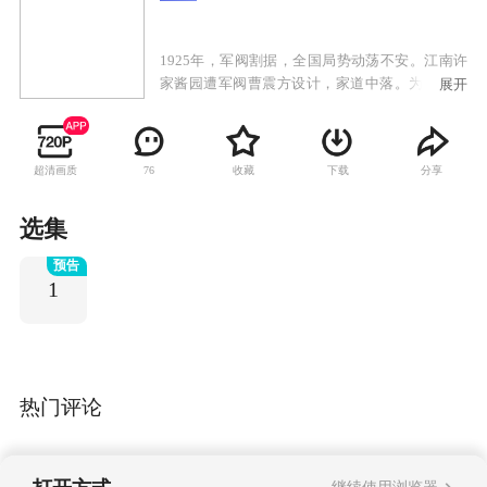
1925年，军阀割据，全国局势动荡不安。江南许
家酱园遭军阀曹震方设计，家道中落。为践行婚
展开
约，沈家养女沈盈秀替姐沈盈娣下嫁许家独子许
家骏。沈盈秀的身份暴露后许父气绝身亡，许家
骏离家出走。沈盈娣费尽心机，嫁进豪门曹家，
超清画质
收藏
下载
分享
76
谁知丈夫曹锐风流成性，沈盈娣有苦难言。许家
骏拜萧九为师，率萧军打击曹军，曹震方震怒，
抓来许母和沈盈秀做人质。许家骏不为所动，沈
选集
盈秀为保护许母，受尽屈辱，婆媳感情加深。沈
预告
盈娣借曹锐心仪沈盈秀来维护自己在曹家的地
1
位，姐妹关系破裂。 曹、萧两军大战，曹震方被
擒。许家骏是曹震方亲子，曹锐并非曹震方亲生
的事实曝光。曹锐被赶出家门，沦落街头，最终
落魄身亡。沈盈娣回首往事，悔不当初。抗战
中，曹震方勾结日本人肇事，最终自食恶果。战
争结束，许家骏还乡与沈盈秀一起经营许家酱
热门评论
园，生意蒸蒸日上。