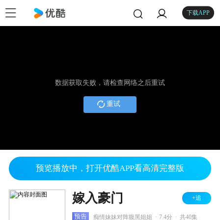
下载APP
数据获取失败，请检查网络之后重试
重试
预览播放中，打开优酷APP看高清完整版
嫁入豪门
+追
.
.
预告
痴情妹妹对阵腹黑姐姐
7.4分
共40集