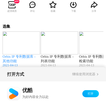
超清画质
评论
收藏
下载
分享
选集
1
04:33
03:07
Orbis IP 专利数据库 -
Orbis IP 专利数据库 -
Orbis IP 专利数据
其他功能
列表功能
检索功能
2021-04-13
2021-04-13
2021-04-13
打开方式
继续使用浏览器
Copyright©
2026
优酷 youku.com
版权所有
京ICP备06050721号-1
优酷
打开
为好内容全力以赴