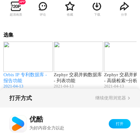
超清画质
评论
收藏
下载
分享
选集
5
06:08
08:33
Orbis IP 专利数据库 -
Zephyr 交易并购数据库
Zephyr 交易并
报告功能
- 列表功能
- 高级检索+分析
2021-04-13
2021-04-13
2021-04-13
打开方式
继续使用浏览器
Copyright©
2026
优酷 youku.com
版权所有
京ICP备06050721号-1
优酷
打开
为好内容全力以赴