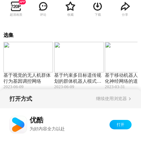
超清画质
评论
收藏
下载
分享
选集
02:15
01:48
基于视觉的无人机群体
基于约束多目标遗传规
基于移动机器人
行为基因调控网络
划的群体机器人模式自
化神经网络的道
2023-06-09
2023-06-09
2023-03-31
动生成
实时分割
打开方式
继续使用浏览器
Copyright©
2026
优酷 youku.com
版权所有
京ICP备06050721号-1
优酷
打开
为好内容全力以赴