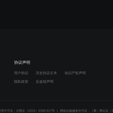
协议声明
用户协议
历史协议文本
知识产权声明
隐私政策
反盗链声明
营许可证：京网文（2024）0368-017号
网络出版服务许可证：（署）网出证（京