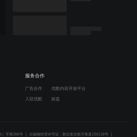
服务合作
广告合作
优酷内容开放平台
入驻优酷
娱盘
）字第266号
出版物经营许可证：新出发京批字第直150118号