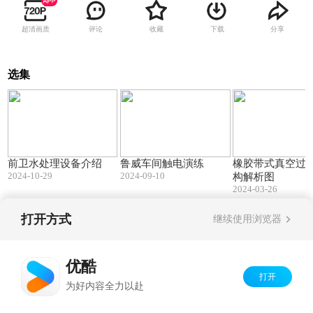
超清画质
评论
收藏
下载
分享
选集
01:55
00:32
前卫水处理设备介绍
鲁威车间触电演练
橡胶带式真空过
2024-10-29
2024-09-10
构解析图
2024-03-26
打开方式
继续使用浏览器
Copyright©
2026
优酷 youku.com
版权所有
京ICP备06050721号-1
优酷
打开
为好内容全力以赴