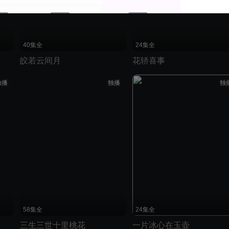
40集全
24集全
皎若云间月
花轿喜事
独播
独播
独
58集全
24集全
三生三世十里桃花
一片冰心在玉壶