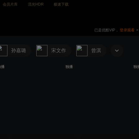
会员片库
流光HDR
极速下载
已是优酷VIP，
登录观看
>
孙嘉璐
宋文作
曾淇
独播
独播
独