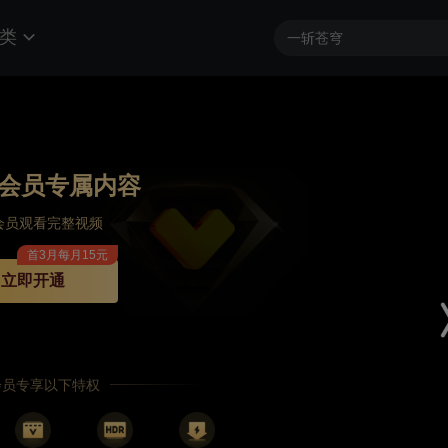
类
会员专属内容
会员观看完整视频
首3月每月15元
立即开通
P会员专享以下特权