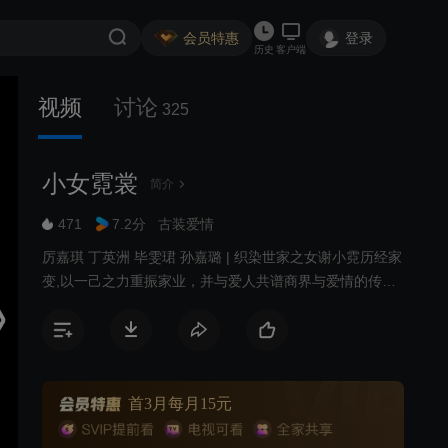
会员特惠
登录
历史
客户端
视频
讨论
325
小女霓裳
简介
471
7.2分
古装爱情
厉嘉琪 丁英洲 毕雯珺 孙嘉璐 | 织染世家之女谢小霓历经家
变,以一己之力重振家业，并与爱人共谱商界与爱情的传
奇。
首3月每月15元