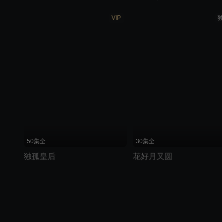
VIP
50集全
30集全
独孤皇后
花好月又圆