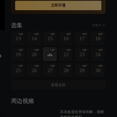
立即开通
选集
40集全
VIP
VIP
VIP
VIP
VIP
VIP
13
14
15
16
17
18
VIP
VIP
VIP
VIP
VIP
VIP
19
20
22
23
24
播
VIP
VIP
VIP
VIP
VIP
VIP
25
26
27
28
29
30
查看全部
周边视频
苏老板退投资保和解，酒楼