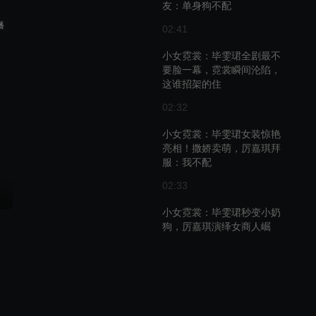
友：单身狗不配
播
02:41
小女霓裳：毕雯珺全剧最不
要脸一幕，霓裳瞬间沦陷，
这谁招架的住
02:32
小女霓裳：毕雯珺女装惊艳
亮相！撒娇卖萌，厉嘉琪拜
服：我不配
02:33
小女霓裳：毕雯珺秒变小奶
狗，厉嘉琪演绎女商人崛
起，甜度爆表！
02:08
小女霓裳：厉嘉琪毕雯珺一
吻定情，爱称甜齁了，网