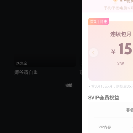
VIP会
手机/平板/电脑均
首3月特惠
连续包月
15
￥
¥35
26集全
28集全
师爷请自重
萌医甜妻
独播
首3月15元/月，到期后3
SVIP会员权益