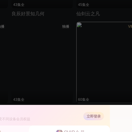
43集全
45集全
良辰好景知几何
仙剑云之凡
独播
独播
VI
43集全
60集全
风起霓裳 TV版
长相守
立即登录
受不同设备会员权益
独播
独播
独